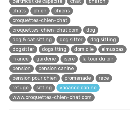
certificat de capacite
chat
chaton
chats
chien
chiens
croquettes-chien-chat
croquettes-chien-chat.com
dog
dog & cat sitting
dog sitter
dog sitting
dogsitter
dogsitting
domicile
elmusbas
France
garderie
isere
la tour du pin
pension
pension canine
pension pour chien
promenade
race
refuge
sitting
vacance canine
www.croquettes-chien-chat.com