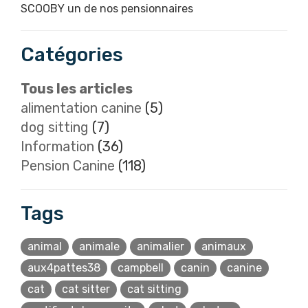
SCOOBY un de nos pensionnaires
Catégories
Tous les articles
alimentation canine
(5)
dog sitting
(7)
Information
(36)
Pension Canine
(118)
Tags
animal
animale
animalier
animaux
aux4pattes38
campbell
canin
canine
cat
cat sitter
cat sitting