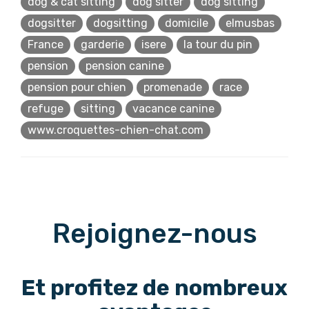
dog & cat sitting
dog sitter
dog sitting
dogsitter
dogsitting
domicile
elmusbas
France
garderie
isere
la tour du pin
pension
pension canine
pension pour chien
promenade
race
refuge
sitting
vacance canine
www.croquettes-chien-chat.com
Rejoignez-nous
Et profitez de nombreux