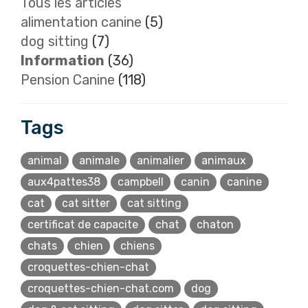
Tous les articles
alimentation canine
(5)
dog sitting
(7)
Information
(36)
Pension Canine
(118)
Tags
animal
animale
animalier
animaux
aux4pattes38
campbell
canin
canine
cat
cat sitter
cat sitting
certificat de capacite
chat
chaton
chats
chien
chiens
croquettes-chien-chat
croquettes-chien-chat.com
dog