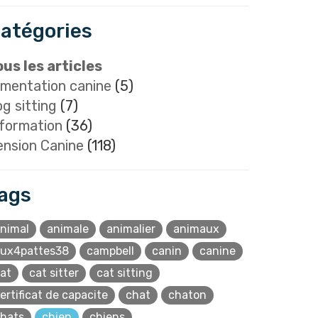
atégories
ous les articles
imentation canine
(5)
g sitting
(7)
nformation
(36)
ension Canine
(118)
ags
nimal
animale
animalier
animaux
ux4pattes38
campbell
canin
canine
at
cat sitter
cat sitting
ertificat de capacite
chat
chaton
hats
chien
chiens