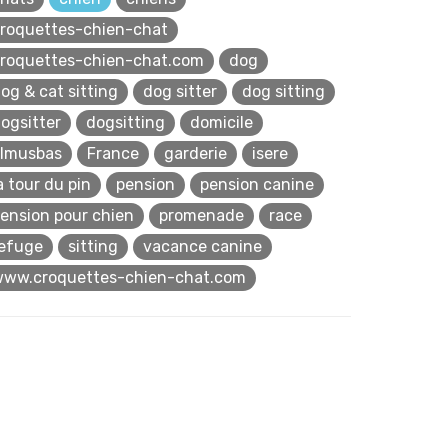
roquettes-chien-chat
roquettes-chien-chat.com
dog
og & cat sitting
dog sitter
dog sitting
ogsitter
dogsitting
domicile
lmusbas
France
garderie
isere
a tour du pin
pension
pension canine
ension pour chien
promenade
race
efuge
sitting
vacance canine
ww.croquettes-chien-chat.com