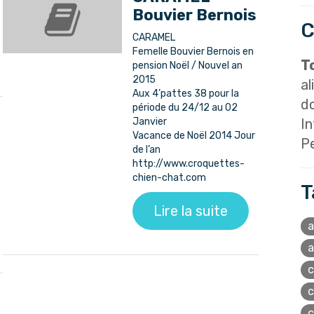
Bouvier Bernois
C
CARAMEL
Femelle Bouvier Bernois en
T
pension Noël / Nouvel an
2015
al
Aux 4’pattes 38 pour la
do
période du 24/12 au 02
Janvier
I
Vacance de Noël 2014 Jour
P
de l’an
http://www.croquettes-
chien-chat.com
T
Lire la suite
a
a
c
c
c