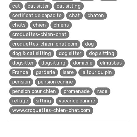
cat
cat sitter
cat sitting
certificat de capacite
chat
chaton
chats
chien
chiens
croquettes-chien-chat
croquettes-chien-chat.com
dog
dog & cat sitting
dog sitter
dog sitting
dogsitter
dogsitting
domicile
elmusbas
France
garderie
isere
la tour du pin
pension
pension canine
pension pour chien
promenade
race
refuge
sitting
vacance canine
www.croquettes-chien-chat.com