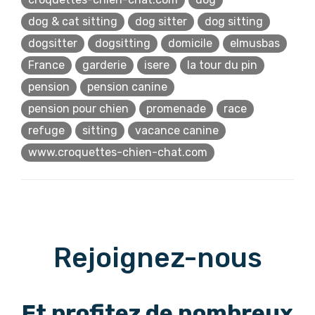
dog & cat sitting
dog sitter
dog sitting
dogsitter
dogsitting
domicile
elmusbas
France
garderie
isere
la tour du pin
pension
pension canine
pension pour chien
promenade
race
refuge
sitting
vacance canine
www.croquettes-chien-chat.com
Rejoignez-nous
Et profitez de nombreux