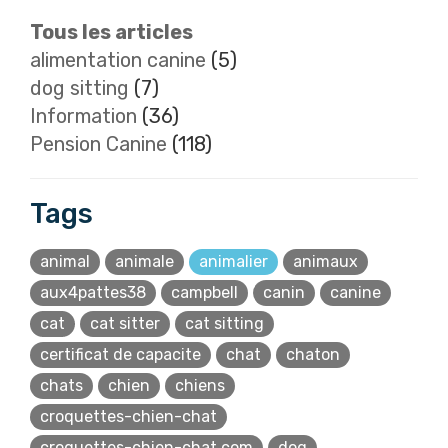
Tous les articles
alimentation canine
(5)
dog sitting
(7)
Information
(36)
Pension Canine
(118)
Tags
animal
animale
animalier
animaux
aux4pattes38
campbell
canin
canine
cat
cat sitter
cat sitting
certificat de capacite
chat
chaton
chats
chien
chiens
croquettes-chien-chat
croquettes-chien-chat.com
dog