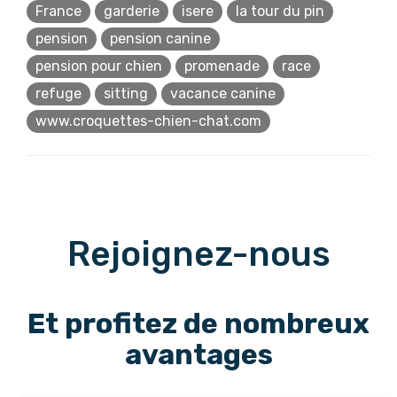
France
garderie
isere
la tour du pin
pension
pension canine
pension pour chien
promenade
race
refuge
sitting
vacance canine
www.croquettes-chien-chat.com
Rejoignez-nous
Et profitez de nombreux
avantages