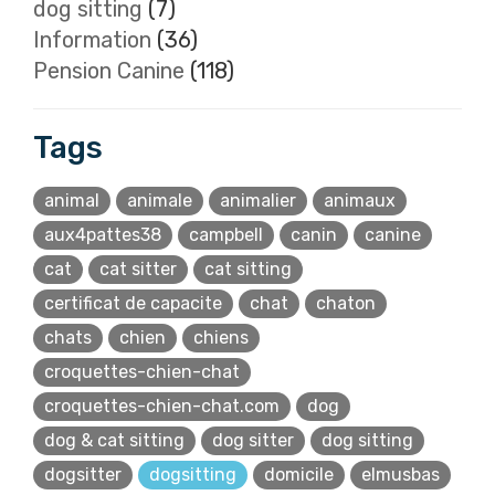
dog sitting
(7)
Information
(36)
Pension Canine
(118)
Tags
animal
animale
animalier
animaux
aux4pattes38
campbell
canin
canine
cat
cat sitter
cat sitting
certificat de capacite
chat
chaton
chats
chien
chiens
croquettes-chien-chat
croquettes-chien-chat.com
dog
dog & cat sitting
dog sitter
dog sitting
dogsitter
dogsitting
domicile
elmusbas