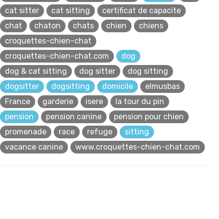
cat sitter
cat sitting
certificat de capacite
chat
chaton
chats
chien
chiens
croquettes-chien-chat
croquettes-chien-chat.com
dog
dog & cat sitting
dog sitter
dog sitting
dogsitter
dogsitting
domicile
elmusbas
France
garderie
isere
la tour du pin
pension
pension canine
pension pour chien
promenade
race
refuge
sitting
vacance canine
www.croquettes-chien-chat.com