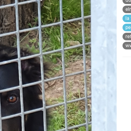
do
el
la
pe
re
ww