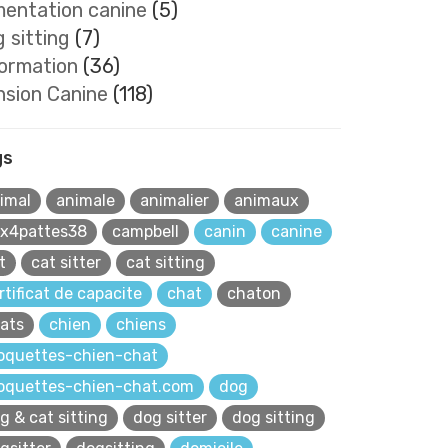
mentation canine
(5)
 sitting
(7)
formation
(36)
nsion Canine
(118)
gs
imal
animale
animalier
animaux
x4pattes38
campbell
canin
canine
t
cat sitter
cat sitting
rtificat de capacite
chat
chaton
ats
chien
chiens
oquettes-chien-chat
oquettes-chien-chat.com
dog
g & cat sitting
dog sitter
dog sitting