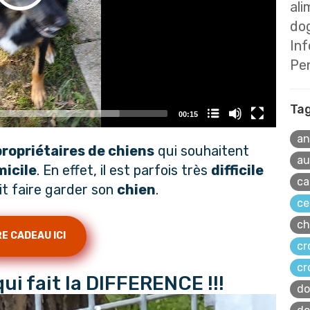
ali
dog
In
Pe
Ta
00:15
an
propriétaires de chiens
qui souhaitent
au
icile
. En effet, il est parfois très
difficile
ca
it faire garder son
chien
.
ce
ch
E CADEAU ICI
cr
cr
ui fait la DIFFERENCE !!!
do