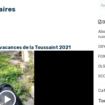
aires
D
Abo
nui
OXY
 vacances de la Toussaint 2021
FOX
OLS
SCO
Ca
Tou