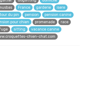
gsitter
dogsitting
domicile
musbas
France
garderie
isere
 tour du pin
pension
pension canine
nsion pour chien
promenade
race
fuge
sitting
vacance canine
w.croquettes-chien-chat.com