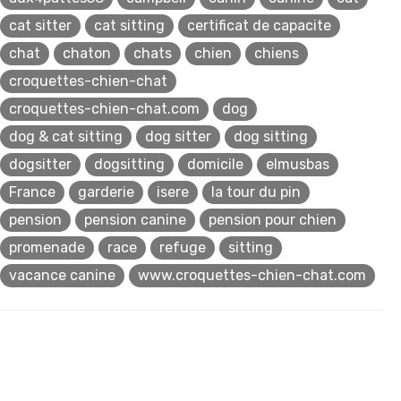
cat sitter
cat sitting
certificat de capacite
chat
chaton
chats
chien
chiens
croquettes-chien-chat
croquettes-chien-chat.com
dog
dog & cat sitting
dog sitter
dog sitting
dogsitter
dogsitting
domicile
elmusbas
France
garderie
isere
la tour du pin
pension
pension canine
pension pour chien
promenade
race
refuge
sitting
vacance canine
www.croquettes-chien-chat.com