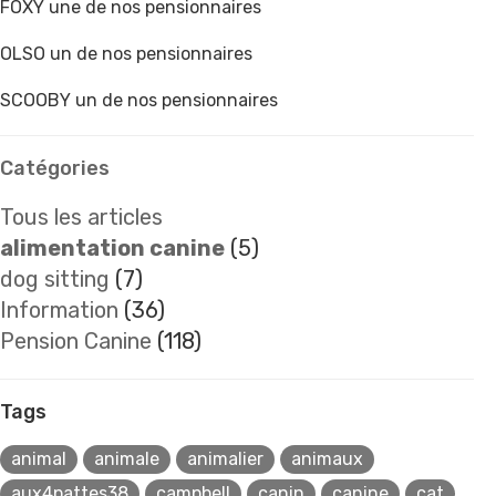
FOXY une de nos pensionnaires
OLSO un de nos pensionnaires
SCOOBY un de nos pensionnaires
Catégories
Tous les articles
alimentation canine
(5)
dog sitting
(7)
Information
(36)
Pension Canine
(118)
Tags
animal
animale
animalier
animaux
aux4pattes38
campbell
canin
canine
cat