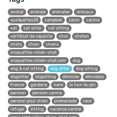
animal
animale
animalier
animaux
aux4pattes38
campbell
canin
canine
cat
cat sitter
cat sitting
certificat de capacite
chat
chaton
chats
chien
chiens
croquettes-chien-chat
croquettes-chien-chat.com
dog
dog & cat sitting
dog sitter
dog sitting
dogsitter
dogsitting
domicile
elmusbas
France
garderie
isere
la tour du pin
pension
pension canine
pension pour chien
promenade
race
refuge
sitting
vacance canine