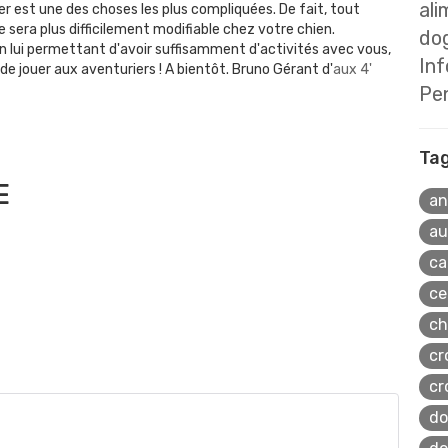
ali
er est une des choses les plus compliquées. De fait, tout
era plus difficilement modifiable chez votre chien.
dog
 en lui permettant d'avoir suffisamment d'activités avec vous,
In
de jouer aux aventuriers ! A bientôt. Bruno Gérant d'
aux 4'
Pe
Ta
E
an
au
ca
ce
ch
cr
cr
do