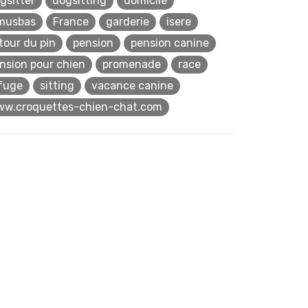
gsitter
dogsitting
domicile
musbas
France
garderie
isere
 tour du pin
pension
pension canine
nsion pour chien
promenade
race
fuge
sitting
vacance canine
w.croquettes-chien-chat.com