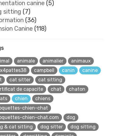
mentation canine
(5)
 sitting
(7)
formation
(36)
nsion Canine
(118)
gs
imal
animale
animalier
animaux
x4pattes38
campbell
canin
canine
t
cat sitter
cat sitting
rtificat de capacite
chat
chaton
ats
chien
chiens
oquettes-chien-chat
oquettes-chien-chat.com
dog
g & cat sitting
dog sitter
dog sitting