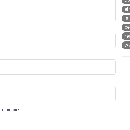
do
el
la
pe
re
ww
ommentaire