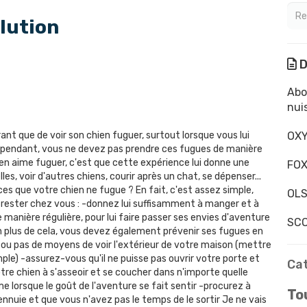
olution
D
Abo
nui
ustrant que de voir son chien fuguer, surtout lorsque vous lui
OXY
 Cependant, vous ne devez pas prendre ces fugues de manière
chien aime fuguer, c'est que cette expérience lui donne une
FOX
es, voir d'autres chiens, courir après un chat, se dépenser...
ces que votre chien ne fugue ? En fait, c'est assez simple,
OLS
 rester chez vous : -donnez lui suffisamment à manger et à
anière régulière, pour lui faire passer ses envies d'aventure
SCO
En plus de cela, vous devez également prévenir ses fugues en
eu ou pas de moyens de voir l'extérieur de votre maison (mettre
le) -assurez-vous qu'il ne puisse pas ouvrir votre porte et
Ca
otre chien à s'asseoir et se coucher dans n'importe quelle
e lorsque le goût de l'aventure se fait sentir -procurez à
Tou
'ennuie et que vous n'avez pas le temps de le sortir Je ne vais