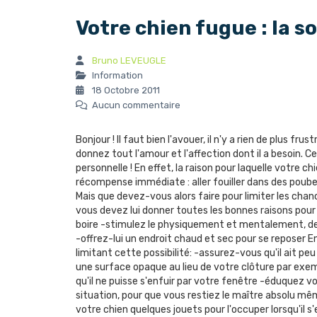
Votre chien fugue : la s
Bruno LEVEUGLE
Information
18 Octobre 2011
Aucun commentaire
Bonjour ! Il faut bien l'avouer, il n'y a rien de plus fr
donnez tout l'amour et l'affection dont il a besoin.
personnelle ! En effet, la raison pour laquelle votre 
récompense immédiate : aller fouiller dans des poubell
Mais que devez-vous alors faire pour limiter les chan
vous devez lui donner toutes les bonnes raisons pour
boire -stimulez le physiquement et mentalement, de m
-offrez-lui un endroit chaud et sec pour se reposer 
limitant cette possibilité: -assurez-vous qu'il ait p
une surface opaque au lieu de votre clôture par exemp
qu'il ne puisse s'enfuir par votre fenêtre -éduquez v
situation, pour que vous restiez le maître absolu mêm
votre chien quelques jouets pour l'occuper lorsqu'il s