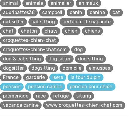
animal
animale
animalier
animaux
aux4pattes38
campbell
canin
canine
cat
cat sitter
cat sitting
certificat de capacite
chat
chaton
chats
chien
chiens
croquettes-chien-chat
croquettes-chien-chat.com
dog
dog & cat sitting
dog sitter
dog sitting
dogsitter
dogsitting
domicile
elmusbas
France
garderie
isere
la tour du pin
pension
pension canine
pension pour chien
promenade
race
refuge
sitting
vacance canine
www.croquettes-chien-chat.com