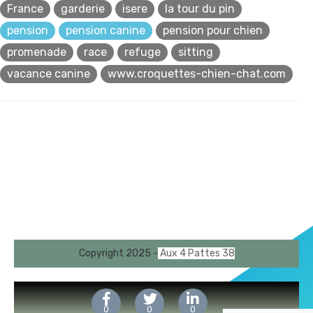
France
garderie
isere
la tour du pin
pension
pension canine
pension pour chien
promenade
race
refuge
sitting
vacance canine
www.croquettes-chien-chat.com
Copyright 2025 -
Aux 4 Pattes 38
0
0
0