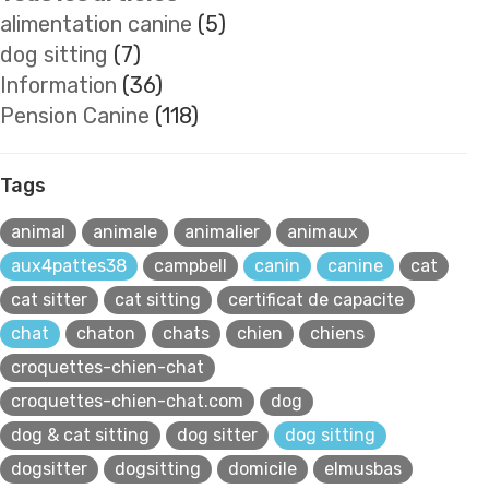
alimentation canine
(5)
dog sitting
(7)
Information
(36)
Pension Canine
(118)
Tags
animal
animale
animalier
animaux
aux4pattes38
campbell
canin
canine
cat
cat sitter
cat sitting
certificat de capacite
chat
chaton
chats
chien
chiens
croquettes-chien-chat
croquettes-chien-chat.com
dog
dog & cat sitting
dog sitter
dog sitting
dogsitter
dogsitting
domicile
elmusbas