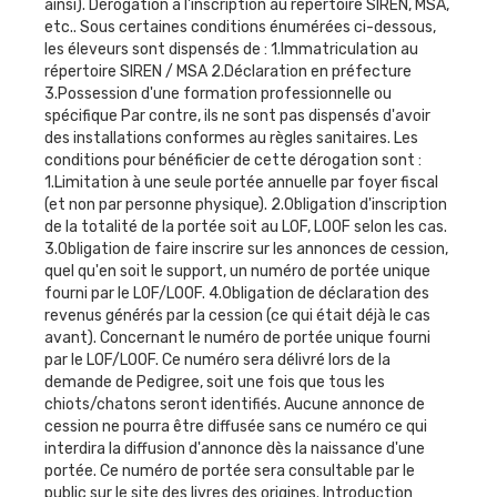
ainsi). Dérogation à l'inscription au répertoire SIREN, MSA,
etc.. Sous certaines conditions énumérées ci-dessous,
les éleveurs sont dispensés de : 1.Immatriculation au
répertoire SIREN / MSA 2.Déclaration en préfecture
3.Possession d'une formation professionnelle ou
spécifique Par contre, ils ne sont pas dispensés d'avoir
des installations conformes au règles sanitaires. Les
conditions pour bénéficier de cette dérogation sont :
1.Limitation à une seule portée annuelle par foyer fiscal
(et non par personne physique). 2.Obligation d'inscription
de la totalité de la portée soit au LOF, LOOF selon les cas.
3.Obligation de faire inscrire sur les annonces de cession,
quel qu'en soit le support, un numéro de portée unique
fourni par le LOF/LOOF. 4.Obligation de déclaration des
revenus générés par la cession (ce qui était déjà le cas
avant). Concernant le numéro de portée unique fourni
par le LOF/LOOF. Ce numéro sera délivré lors de la
demande de Pedigree, soit une fois que tous les
chiots/chatons seront identifiés. Aucune annonce de
cession ne pourra être diffusée sans ce numéro ce qui
interdira la diffusion d'annonce dès la naissance d'une
portée. Ce numéro de portée sera consultable par le
public sur le site des livres des origines. Introduction