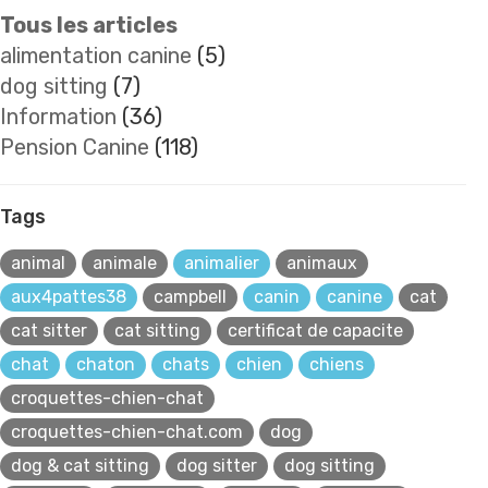
Tous les articles
alimentation canine
(5)
dog sitting
(7)
Information
(36)
Pension Canine
(118)
Tags
animal
animale
animalier
animaux
aux4pattes38
campbell
canin
canine
cat
cat sitter
cat sitting
certificat de capacite
chat
chaton
chats
chien
chiens
croquettes-chien-chat
croquettes-chien-chat.com
dog
dog & cat sitting
dog sitter
dog sitting