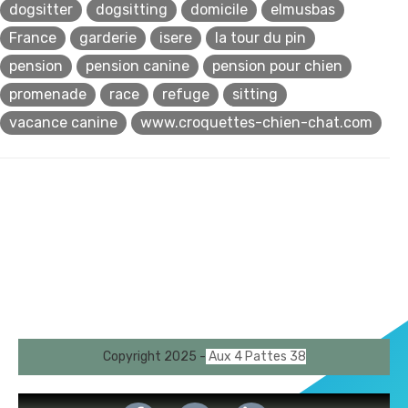
dogsitter
dogsitting
domicile
elmusbas
France
garderie
isere
la tour du pin
pension
pension canine
pension pour chien
promenade
race
refuge
sitting
vacance canine
www.croquettes-chien-chat.com
Copyright 2025 -
Aux 4 Pattes 38