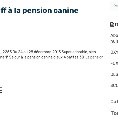
f à la pension canine
D
Abo
nui
Du 24 au 28 décembre 2015 Super adorable, bien
OXY
ine 1° Séjour à la pension canine d aux 4 pattes 38
La pension
FOX
OLS
SCO
E
Ca
Tou