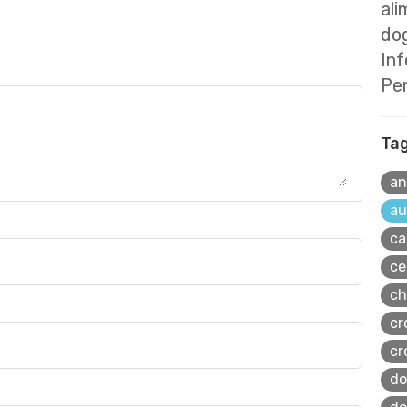
ali
dog
In
Pe
Ta
an
au
ca
ce
ch
cr
cr
do