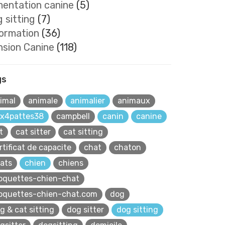
mentation canine
(5)
 sitting
(7)
formation
(36)
nsion Canine
(118)
gs
imal
animale
animalier
animaux
x4pattes38
campbell
canin
canine
t
cat sitter
cat sitting
rtificat de capacite
chat
chaton
ats
chien
chiens
oquettes-chien-chat
oquettes-chien-chat.com
dog
g & cat sitting
dog sitter
dog sitting