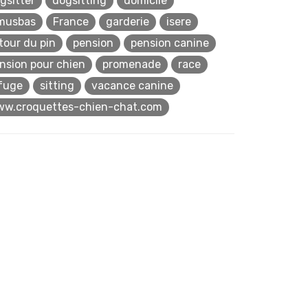
gsitter
dogsitting
domicile
musbas
France
garderie
isere
 tour du pin
pension
pension canine
nsion pour chien
promenade
race
fuge
sitting
vacance canine
w.croquettes-chien-chat.com