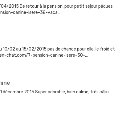
4/2015 De retour à la pension, pour petit séjour pâques
sion-canine-isere-38-vaca...
 10/02 au 15/02/2015 pas de chance pour elle, le froid et
hien-chat.com/7-pension-canine-isere-38-...
nine
31 décembre 2015 Super adorable, bien calme, très câlin