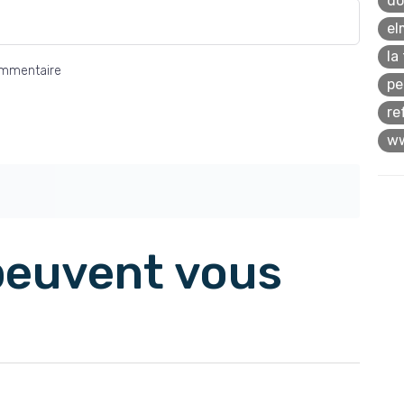
do
el
la
ommentaire
pe
re
ww
 peuvent vous