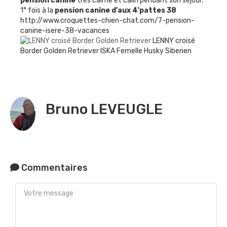
pension canine
très calme et câlin pendant son séjour.
1° fois à la
pension canine
d'aux 4'pattes 38
http://www.croquettes-chien-chat.com/7-pension-
canine-isere-38-vacances
LENNY croisé
Border Golden Retriever
ISKA Femelle Husky Siberien
Bruno LEVEUGLE
Commentaires