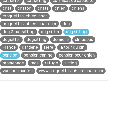
cat sitter
cat sitting
certificat de capacite
chat
chaton
chats
chien
chiens
croquettes-chien-chat
croquettes-chien-chat.com
dog
dog & cat sitting
dog sitter
dog sitting
dogsitter
dogsitting
domicile
elmusbas
France
garderie
isere
la tour du pin
pension
pension canine
pension pour chien
promenade
race
refuge
sitting
vacance canine
www.croquettes-chien-chat.com