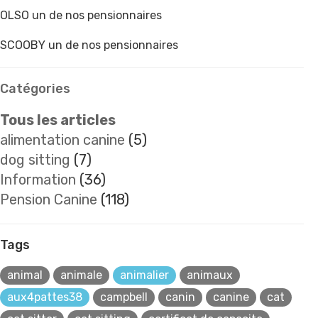
OLSO un de nos pensionnaires
SCOOBY un de nos pensionnaires
Catégories
Tous les articles
alimentation canine
(5)
dog sitting
(7)
Information
(36)
Pension Canine
(118)
Tags
animal
animale
animalier
animaux
aux4pattes38
campbell
canin
canine
cat