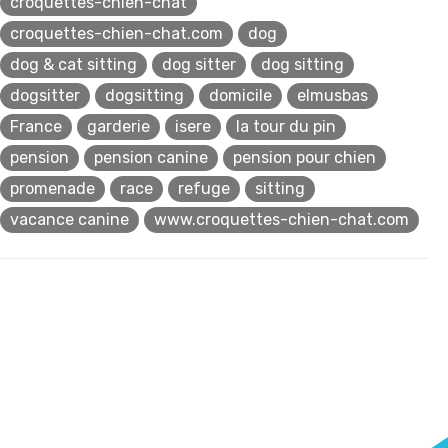
croquettes-chien-chat
croquettes-chien-chat.com
dog
dog & cat sitting
dog sitter
dog sitting
dogsitter
dogsitting
domicile
elmusbas
France
garderie
isere
la tour du pin
pension
pension canine
pension pour chien
promenade
race
refuge
sitting
vacance canine
www.croquettes-chien-chat.com