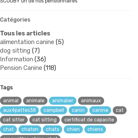
SCOOBY un de nos pensionnaires
Catégories
Tous les articles
alimentation canine
(5)
dog sitting
(7)
Information
(36)
Pension Canine
(118)
Tags
animal
animale
animalier
animaux
aux4pattes38
campbell
canin
canine
cat
cat sitter
cat sitting
certificat de capacite
chat
chaton
chats
chien
chiens