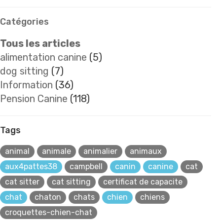
Catégories
Tous les articles
alimentation canine
(5)
dog sitting
(7)
Information
(36)
Pension Canine
(118)
Tags
animal
animale
animalier
animaux
aux4pattes38
campbell
canin
canine
cat
cat sitter
cat sitting
certificat de capacite
chat
chaton
chats
chien
chiens
croquettes-chien-chat