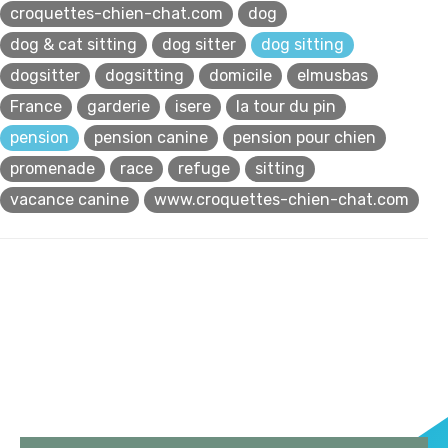
croquettes-chien-chat.com
dog
dog & cat sitting
dog sitter
dog sitting
dogsitter
dogsitting
domicile
elmusbas
France
garderie
isere
la tour du pin
pension
pension canine
pension pour chien
promenade
race
refuge
sitting
vacance canine
www.croquettes-chien-chat.com