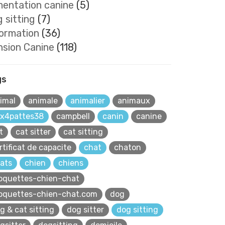
mentation canine
(5)
 sitting
(7)
formation
(36)
nsion Canine
(118)
gs
imal
animale
animalier
animaux
x4pattes38
campbell
canin
canine
t
cat sitter
cat sitting
rtificat de capacite
chat
chaton
ats
chien
chiens
oquettes-chien-chat
oquettes-chien-chat.com
dog
g & cat sitting
dog sitter
dog sitting