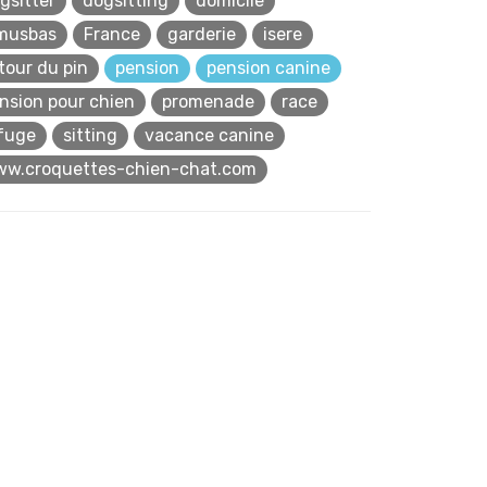
gsitter
dogsitting
domicile
musbas
France
garderie
isere
 tour du pin
pension
pension canine
nsion pour chien
promenade
race
fuge
sitting
vacance canine
w.croquettes-chien-chat.com