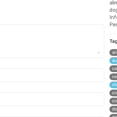
ali
dog
In
Pe
Ta
an
au
ca
ce
ch
cr
cr
do