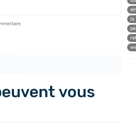
do
el
la
ommentaire
pe
re
ww
 peuvent vous