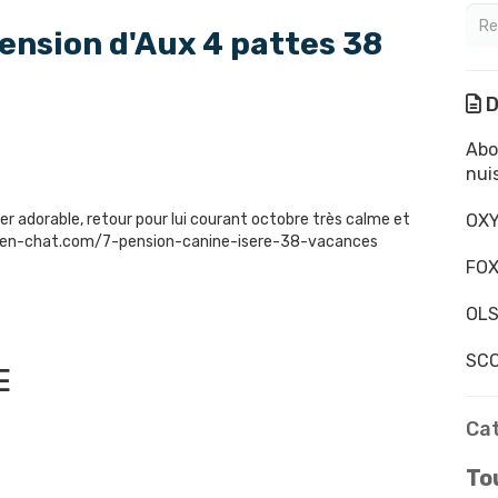
ension d'Aux 4 pattes 38
D
Abo
nui
 adorable, retour pour lui courant octobre très calme et
OXY
chien-chat.com/7-pension-canine-isere-38-vacances
FOX
OLS
SCO
E
Ca
Tou