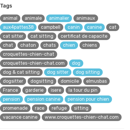
Tags
animal
animale
animalier
animaux
aux4pattes38
campbell
canin
canine
cat
cat sitter
cat sitting
certificat de capacite
chat
chaton
chats
chien
chiens
croquettes-chien-chat
croquettes-chien-chat.com
dog
dog & cat sitting
dog sitter
dog sitting
dogsitter
dogsitting
domicile
elmusbas
France
garderie
isere
la tour du pin
pension
pension canine
pension pour chien
promenade
race
refuge
sitting
vacance canine
www.croquettes-chien-chat.com