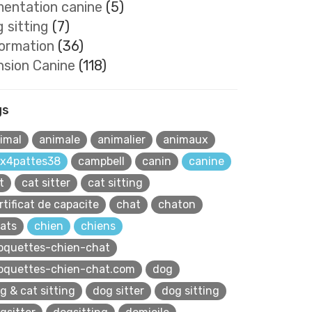
mentation canine
(5)
 sitting
(7)
formation
(36)
nsion Canine
(118)
gs
imal
animale
animalier
animaux
x4pattes38
campbell
canin
canine
t
cat sitter
cat sitting
rtificat de capacite
chat
chaton
ats
chien
chiens
oquettes-chien-chat
oquettes-chien-chat.com
dog
g & cat sitting
dog sitter
dog sitting