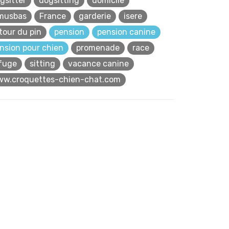
gsitter
dogsitting
domicile
musbas
France
garderie
isere
 tour du pin
pension
pension canine
nsion pour chien
promenade
race
fuge
sitting
vacance canine
w.croquettes-chien-chat.com