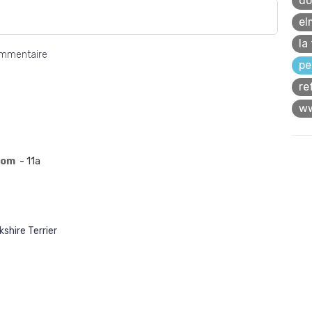
do
el
la
ommentaire
pe
re
ww
com
- 11a
kshire Terrier