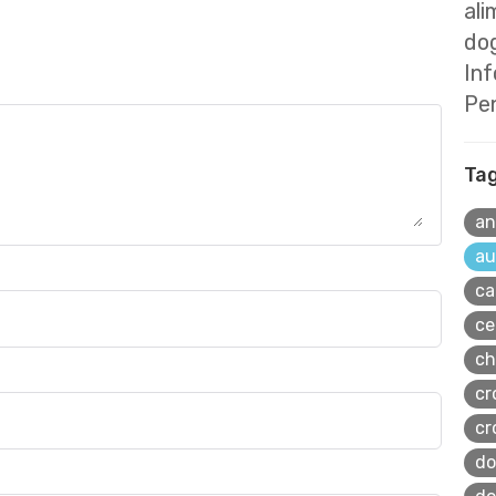
ali
dog
In
Pe
Ta
an
au
ca
ce
ch
cr
cr
do