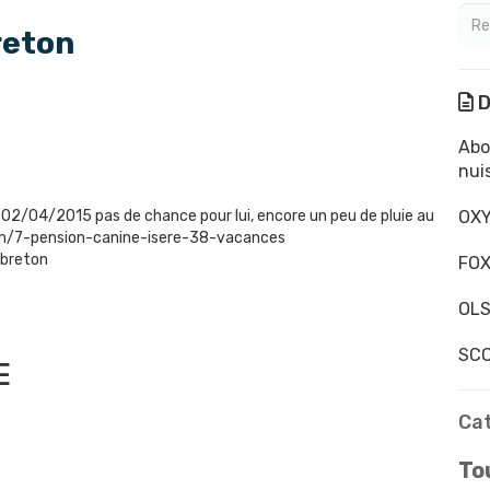
reton
D
Abo
nui
02/04/2015 pas de chance pour lui, encore un peu de pluie au
OXY
m/7-pension-canine-isere-38-vacances
 breton
FOX
OLS
SCO
E
Ca
Tou