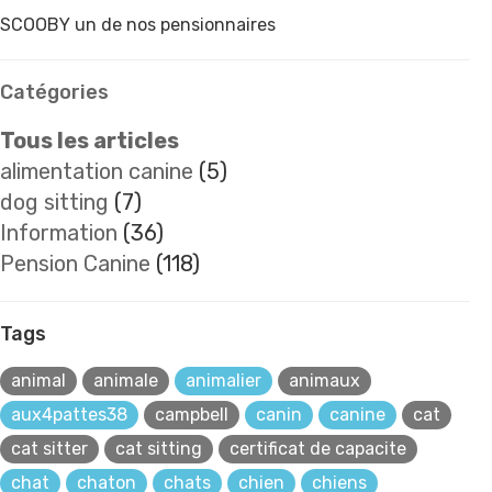
SCOOBY un de nos pensionnaires
Catégories
Tous les articles
alimentation canine
(5)
dog sitting
(7)
Information
(36)
Pension Canine
(118)
Tags
animal
animale
animalier
animaux
aux4pattes38
campbell
canin
canine
cat
cat sitter
cat sitting
certificat de capacite
chat
chaton
chats
chien
chiens