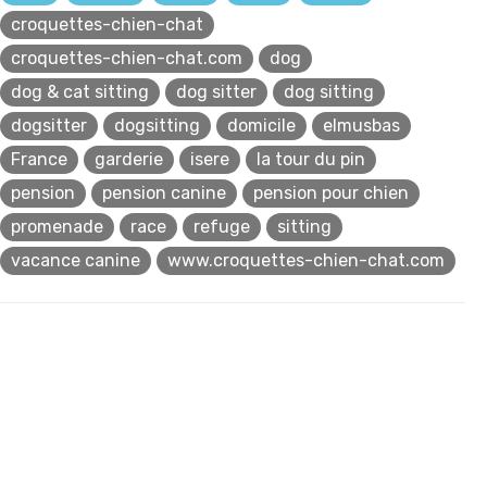
croquettes-chien-chat
croquettes-chien-chat.com
dog
dog & cat sitting
dog sitter
dog sitting
dogsitter
dogsitting
domicile
elmusbas
France
garderie
isere
la tour du pin
pension
pension canine
pension pour chien
promenade
race
refuge
sitting
vacance canine
www.croquettes-chien-chat.com