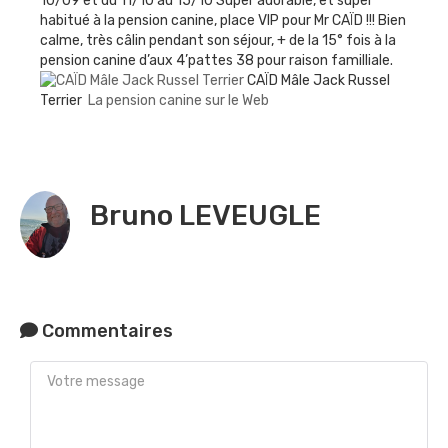
10/09 et du 11/10 au 15/10 Super adorable, et super
habitué à la pension canine, place VIP pour Mr CAÏD !!! Bien
calme, très câlin pendant son séjour, + de la 15° fois à la
pension canine d’aux 4’pattes 38 pour raison familliale.
CAÏD Mâle Jack Russel
Terrier
La pension canine sur le Web
Bruno LEVEUGLE
Commentaires