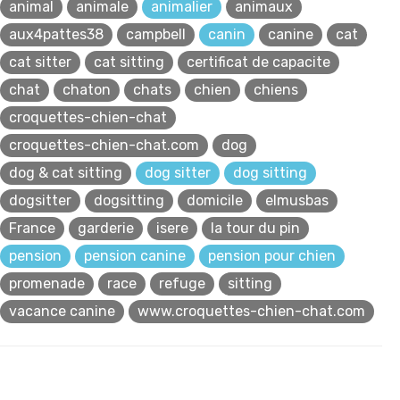
animal
animale
animalier
animaux
aux4pattes38
campbell
canin
canine
cat
cat sitter
cat sitting
certificat de capacite
chat
chaton
chats
chien
chiens
croquettes-chien-chat
croquettes-chien-chat.com
dog
dog & cat sitting
dog sitter
dog sitting
dogsitter
dogsitting
domicile
elmusbas
France
garderie
isere
la tour du pin
pension
pension canine
pension pour chien
promenade
race
refuge
sitting
vacance canine
www.croquettes-chien-chat.com