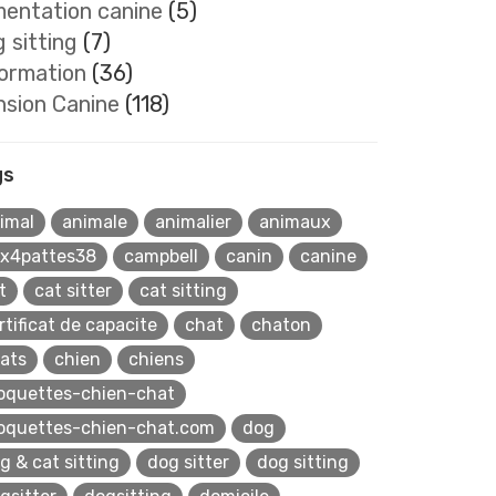
mentation canine
(5)
 sitting
(7)
formation
(36)
nsion Canine
(118)
gs
imal
animale
animalier
animaux
x4pattes38
campbell
canin
canine
t
cat sitter
cat sitting
rtificat de capacite
chat
chaton
ats
chien
chiens
oquettes-chien-chat
oquettes-chien-chat.com
dog
g & cat sitting
dog sitter
dog sitting