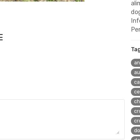
ali
dog
In
Pe
E
Ta
an
au
ca
ce
ch
cr
cr
do