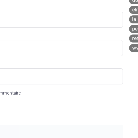
do
el
la
pe
re
ww
ommentaire