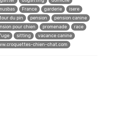
gsitter
dogsitting
domicile
musbas
France
garderie
isere
 tour du pin
pension
pension canine
nsion pour chien
promenade
race
fuge
sitting
vacance canine
w.croquettes-chien-chat.com