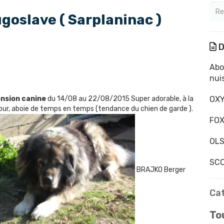
oslave ( Sarplaninac )
D
Abo
nui
nsion canine
du 14/08 au 22/08/2015 Super adorable, à la
OXY
our, aboie de temps en temps (tendance du chien de garde ).
FOX
OLS
SCO
BRAJKO Berger
Ca
Tou