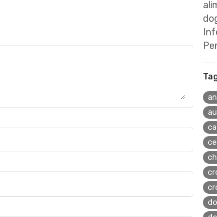
ali
dog
In
Pe
Ta
an
au
ca
ce
ch
cr
cr
do