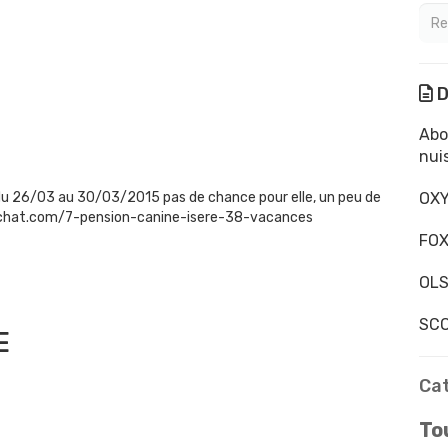
D
Abo
nui
 du 26/03 au 30/03/2015 pas de chance pour elle, un peu de
OXY
-chat.com/7-pension-canine-isere-38-vacances
FOX
OLS
SCO
E
Ca
Tou