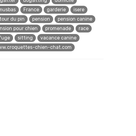
gsitter
dogsitting
domicile
musbas
France
garderie
isere
 tour du pin
pension
pension canine
nsion pour chien
promenade
race
fuge
sitting
vacance canine
w.croquettes-chien-chat.com