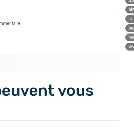
do
el
la
ommentaire
pe
re
ww
 peuvent vous