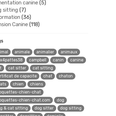
mentation canine
(5)
 sitting
(7)
formation
(36)
nsion Canine
(118)
gs
imal
animale
animalier
animaux
x4pattes38
campbell
canin
canine
t
cat sitter
cat sitting
rtificat de capacite
chat
chaton
ats
chien
chiens
oquettes-chien-chat
oquettes-chien-chat.com
dog
g & cat sitting
dog sitter
dog sitting