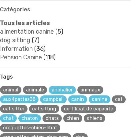
Catégories
Tous les articles
alimentation canine
(5)
dog sitting
(7)
Information
(36)
Pension Canine
(118)
Tags
animal
animale
animalier
animaux
aux4pattes38
campbell
canin
canine
cat
cat sitter
cat sitting
certificat de capacite
chat
chaton
chats
chien
chiens
croquettes-chien-chat