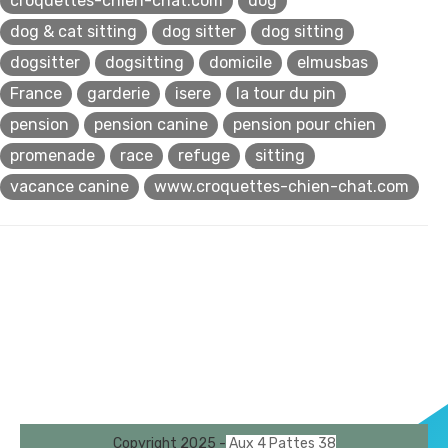
croquettes-chien-chat.com
dog
dog & cat sitting
dog sitter
dog sitting
dogsitter
dogsitting
domicile
elmusbas
France
garderie
isere
la tour du pin
pension
pension canine
pension pour chien
promenade
race
refuge
sitting
vacance canine
www.croquettes-chien-chat.com
Copyright 2025 -
Aux 4 Pattes 38